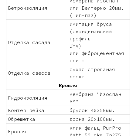
мембрана Изоспан
Ветроизоляция
или Белтермо 20мм.
(шип-паз)
имитация бруса
(скандинавский
профиль
Отделка фасада
UYV)
или фиброцементная
плита
сухая строганая
Отделка свесов
доска
Кровля
мембрана "Изоспан
Гидроизоляция
АМ"
Контер рейка
брусок 40х50мм.
Обрешетка
доска 20х100мм.
клик-фальц PurPro
Кровля
Matt 50 mkm Zn275