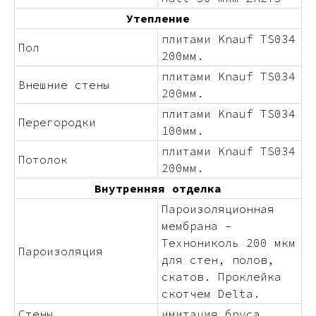
Утепление
плитами Knauf TS034
Пол
200мм.
плитами Knauf TS034
Внешние стены
200мм.
плитами Knauf TS034
Перегородки
100мм.
плитами Knauf TS034
Потолок
200мм.
Внутренняя отделка
Пароизоляционная
мембрана –
Технониколь 200 мкм
Пароизоляция
для стен, полов,
скатов. Проклейка
скотчем Delta.
Стены
имитация бруса